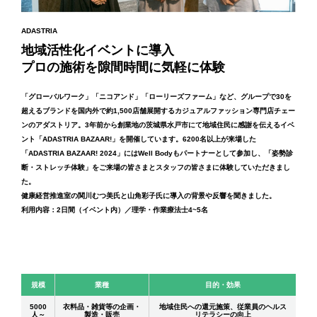
ADASTRIA
地域活性化イベントに導入
プロの施術を隙間時間に気軽に体験
「グローバルワーク」「ニコアンド」「ローリーズファーム」など、グループで30を
超えるブランドを国内外で約1,500店舗展開するカジュアルファッション専門店チェー
ンのアダストリア。3年前から創業地の茨城県水戸市にて地域住民に感謝を伝えるイベ
ント「ADASTRIA BAZAAR!」を開催しています。6200名以上が来場した
「ADASTRIA BAZAAR! 2024」にはWell Bodyもパートナーとして参加し、「姿勢診
断・ストレッチ体験」をご来場の皆さまとスタッフの皆さまに体験していただきまし
た。
健康経営推進室の関川むつ美氏と山角彩子氏に導入の背景や反響を聞きました。
利用内容：2日間（イベント内）／理学・作業療法士4~5名
規模
業種
目的・効果
5000
衣料品・雑貨等の企画・
地域住民への還元施策、従業員のヘルス
人～
製造・販売
リテラシーの向上