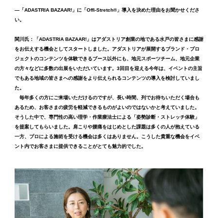
―「ADASTRIA BAZAAR!」に「Offi-Stretch®」導入を決めた理由をお聞かせくださ
い。
関川氏：「ADASTRIA BAZAAR!」はアダストリア創業の地である水戸の皆さまに感謝
をお伝えする機会としてスタートしました。アダストリアが展開するブランド・プロ
ジェクトのコンテンツを体験できるブース以外にも、地元スポーツチーム、地元企業
の方々などに多数の出展をいただいています。3回目を迎える今年は、イベントの主旨
でもある地域の皆さまへの感謝をより伝えられるコンテンツの導入を検討していまし
た。
毎年多くの方にご来場いただけるのですが、長い時間、列でお待ちいただく場合も
あるため、お客さまの疲労を軽減できるものがよいのではないかと考えていました。
そうした中で、専門性の高い理学・作業療法士による「姿勢診断・ストレッチ体験」
を提案してもらいました。肩こりや腰痛をはじめとした課題は多くの人が抱えている
一方、プロによる施術を受ける機会は多くはありません。こうした貴重な機会をイベ
ント内でお客さまに提供できることがとても魅力的でした。