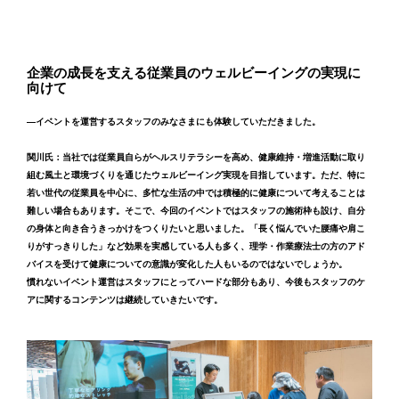
企業の成長を支える従業員のウェルビーイングの実現に
向けて
―イベントを運営するスタッフのみなさまにも体験していただきました。
関川氏：当社では従業員自らがヘルスリテラシーを高め、健康維持・増進活動に取り
組む風土と環境づくりを通じたウェルビーイング実現を目指しています。ただ、特に
若い世代の従業員を中心に、多忙な生活の中では積極的に健康について考えることは
難しい場合もあります。そこで、今回のイベントではスタッフの施術枠も設け、自分
の身体と向き合うきっかけをつくりたいと思いました。「長く悩んでいた腰痛や肩こ
りがすっきりした」など効果を実感している人も多く、理学・作業療法士の方のアド
バイスを受けて健康についての意識が変化した人もいるのではないでしょうか。
慣れないイベント運営はスタッフにとってハードな部分もあり、今後もスタッフのケ
アに関するコンテンツは継続していきたいです。