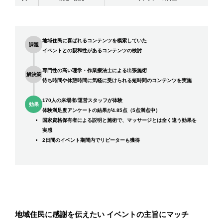
地域住民に喜ばれるコンテンツを模索していた
課題
イベントとの親和性があるコンテンツの検討
専門性の高い理学・作業療法士による出張施術
解決策
待ち時間や休憩時間に気軽に受けられる短時間のコンテンツを実施
170人の来場者/運営スタッフが体験
効果
体験満足度アンケートの結果が4.85点（5点満点中）
国家資格保有者による説明と施術で、マッサージとは全く違う効果を
実感
2日間のイベント期間内でリピーターも獲得
地域住民に感謝を伝えたい イベントの主旨にマッチ