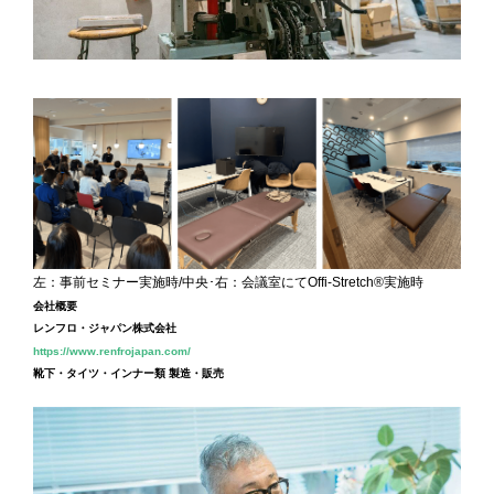
左：事前セミナー実施時/中央･右：会議室にてOffi-Stretch®実施時
会社概要
レンフロ・ジャパン株式会社
https://www.renfrojapan.com/
靴下・タイツ・インナー類 製造・販売