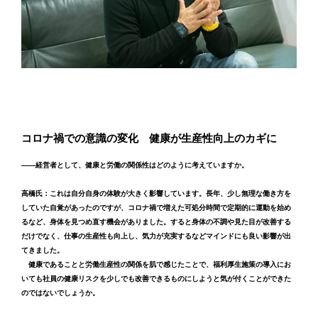
コロナ禍での意識の変化 健康が生産性向上のカギに
――経営者として、健康と労働の関係性はどのように考えていますか。
高橋氏：これは自分自身の体験が大きく影響しています。長年、少し無理な働き方を
していた自覚があったのですが、コロナ禍で増えた可処分時間で定期的に運動を始め
るなど、身体を見つめ直す機会がありました。すると身体の不調や見た目が改善する
だけでなく、仕事の生産性も向上し、気力が充実するなどマインドにも良い影響が出
てきました。
健康であることと労働生産性の関係を肌で感じたことで、福利厚生施策の導入にお
いても社員の健康リスクを少しでも改善できるものにしようと気が付くことができた
のではないでしょうか。