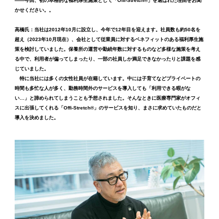
――今回、初の本格的な福利厚生施策として「Offi-Stretch®︎」を選ばれた理由をお聞
かせください。。
高橋氏：当社は2012年10月に設立し、今年で12年目を迎えます。社員数も約50名を
超え（2023年10月現在）、会社として従業員に対するベネフィットのある福利厚生施
策を検討していました。保養所の運営や勤続年数に対するものなど多様な施策を考え
る中で、利用者が偏ってしまったり、一部の社員しか満足できなかったりと課題を感
じていました。
特に当社には多くの女性社員が在籍しています。中には子育てなどプライベートの
時間も多忙な人が多く、勤務時間外のサービスを導入しても「利用できる暇がな
い…」と諦められてしまうことも予想されました。そんなときに医療専門家がオフィ
スに出張してくれる「Offi-Stretch®︎」のサービスを知り、まさに求めていたものだと
導入を決めました。