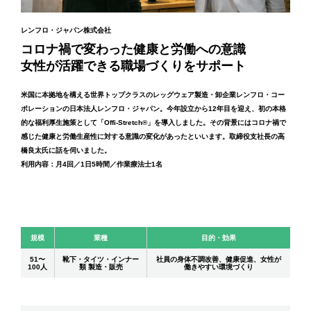
レンフロ・ジャパン株式会社
コロナ禍で変わった健康と労働への意識
女性が活躍できる職場づくりをサポート
米国に本拠地を構える世界トップクラスのレッグウェア製造・卸企業レンフロ・コー
ポレーションの日本法人レンフロ・ジャパン。今年設立から12年目を迎え、初の本格
的な福利厚生施策として「Offi-Stretch®︎」を導入しました。その背景にはコロナ禍で
感じた健康と労働生産性に対する意識の変化があったといいます。取締役支社長の高
橋良太氏に話を伺いました。
利用内容：月4回／1日5時間／作業療法士1名
規模
業種
目的・効果
51〜
靴下・タイツ・インナー
社員の身体不調改善、健康促進、女性が
100人
類 製造・販売
働きやすい環境づくり