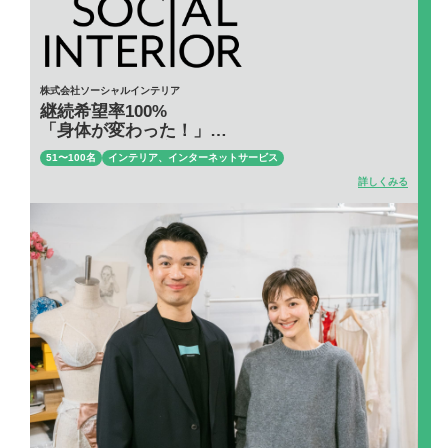
株式会社ソーシャルインテリア
継続希望率100%
「身体が変わった！」
独自メソッドの実感で社内利用も拡大
51〜100名
インテリア、インターネットサービス
詳しくみる