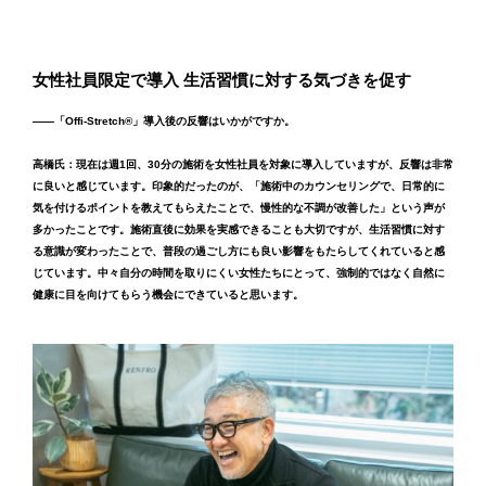
女性社員限定で導入 生活習慣に対する気づきを促す
――「Offi-Stretch®︎」導入後の反響はいかがですか。
高橋氏：現在は週1回、30分の施術を女性社員を対象に導入していますが、反響は非常
に良いと感じています。印象的だったのが、「施術中のカウンセリングで、日常的に
気を付けるポイントを教えてもらえたことで、慢性的な不調が改善した」という声が
多かったことです。施術直後に効果を実感できることも大切ですが、生活習慣に対す
る意識が変わったことで、普段の過ごし方にも良い影響をもたらしてくれていると感
じています。中々自分の時間を取りにくい女性たちにとって、強制的ではなく自然に
健康に目を向けてもらう機会にできていると思います。