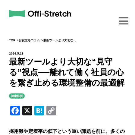
TOP
お役立ちコラム
最新ツールより大切な...
2026.5.19
最新ツールより大切な“見守
る”視点──離れて働く社員の心
を繋ぎ止める環境整備の最適解
健康経営
Facebook
X
Hatena
Copy
Link
採用難や定着率の低下という重い課題を前に、多くの