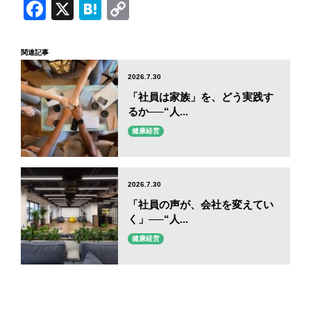
Facebook
X
Hatena
Copy
Link
関連記事
2026.7.30
「社員は家族」を、どう実践す
るか──“人...
健康経営
2026.7.30
「社員の声が、会社を変えてい
く」──“人...
健康経営