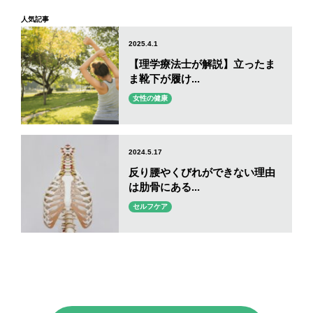
人気記事
2025.4.1
【理学療法士が解説】立ったま
ま靴下が履け...
女性の健康
2024.5.17
反り腰やくびれができない理由
は肋骨にある...
セルフケア