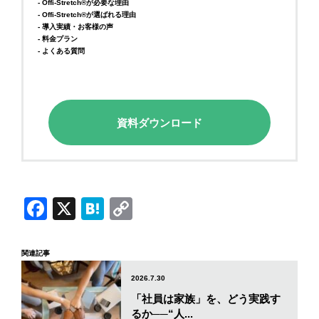
- Offi-Stretch®が必要な理由
- Offi-Stretch®が選ばれる理由
- 導入実績・お客様の声
- 料金プラン
- よくある質問
資料ダウンロード
Facebook
X
Hatena
Copy
Link
関連記事
2026.7.30
「社員は家族」を、どう実践す
るか──“人...