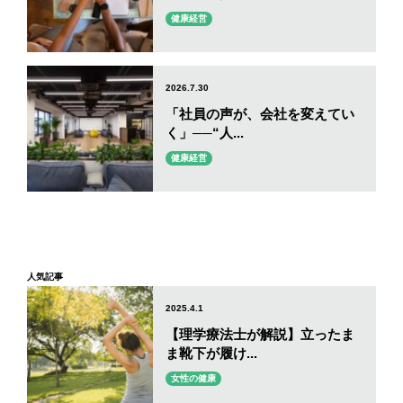
健康経営
2026.7.30
「社員の声が、会社を変えてい
く」──“人...
健康経営
人気記事
2025.4.1
【理学療法士が解説】立ったま
ま靴下が履け...
女性の健康