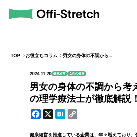
TOP
お役立ちコラム
男女の身体の不調から...
2024.11.20
健康経営
女性の健康
男女の身体の不調から考
の理学療法士が徹底解説
Facebook
X
Hatena
Copy
Link
健康経営を推進している企業は、年々増えており、