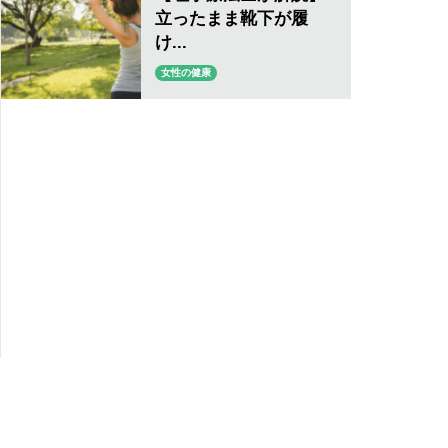
立ったまま靴下が履
け...
女性の健康