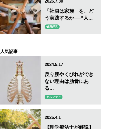
2026.7.30
「社員は家族」を、ど
う実践するか──“人...
健康経営
人気記事
2024.5.17
反り腰やくびれができ
ない理由は肋骨にあ
る...
セルフケア
2025.4.1
【理学療法士が解説】