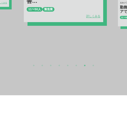
5000
しくみる
エルソフト株式会社
勤務時間内でのフィジカルケ
アで、
生産性＆社員エンゲージメン
11〜50人
IT・ソフトウェア開発
トが向上を実現。
詳しくみる