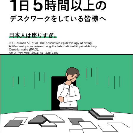
日本人は座りすぎ。
※1 Bauman AE et al. The descriptive epidemiology of sitting:
A 20-country comparison using the International Physical Activity
Questionnaire (IPAQ).
Am J Prev Med, 2011; 41: 228-235.