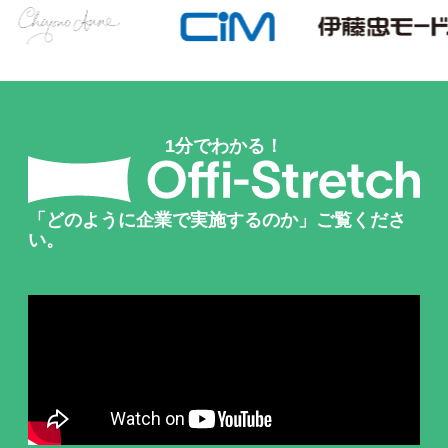
2026.04.01
事業拡大・人員増強に伴い南青山へオフィスを拡張移転
元ファミリーマート社長・澤田 貴司氏が、Well Body株式会社取締
2026.02.01
役会長に就任。
【スペシャル対談】ファミリーマート細見社長に理学療法士の印象
2025.11.14
や健康経営について聞いてみました！を公開しました。
腰痛の常識を覆す！「動いて治す」新メソッドを提唱する書籍『コ
2025.09.25
シトレ: 動けるカラダにリセットできる攻めストレッチ』を発売
1分でわかる！
Our Story 「医療の外へ、企業の中へ ―理学療法士がつなぐ医療
2025.08.20
と経営」を更新しました。
2025.03.28
お役立ちコラム【特別対談記事】を更新しました。
「どのように企業で実施するのか」ご覧くださ
2025.02.28
お役立ちコラムを更新しました。
い。
2025.02.12
導入事例を更新しました。
2025.01.29
導入企業さまにインタビューをさせていただきました。
2025.01.06
「Offi-Stretch Session」 ページを公開しました。
2024.09.26
パソナ系、シニアの腰痛リスクを見える化 派遣先拡大へ
2024.09.18
導入事例を更新しました。
2024.07.19
導入事例を更新しました。
2024.03.26
「腰痛治療の権威」整形外科医 松平 浩氏が医学顧問に就任