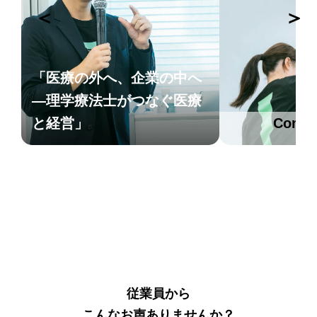
＜
＞
「医療の外へ、企業の中へ
―理学療法士がつなぐ医療
と経営」
Comin
従業員から
こんなお声ありませんか？