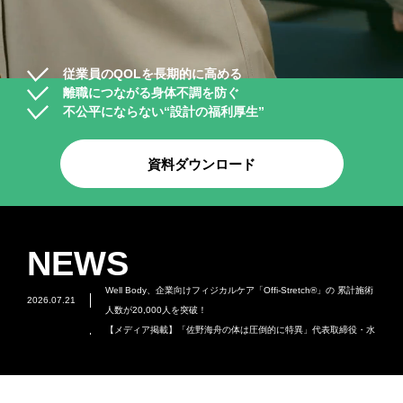
従業員のQOLを長期的に高める
離職につながる身体不調を防ぐ
不公平にならない“設計の福利厚生”
資料ダウンロード
NEWS
Well Body、企業向けフィジカルケア「Offi-Stretch®」の 累計施術
2026.07.21
人数が20,000人を突破！
【メディア掲載】「佐野海舟の体は圧倒的に特異」代表取締役・水
2026.06.25
野純一のインタビュー記事がFOOTBALL ZONEおよびYahoo!ニュ
2026.04.23
オリジナルウェルネスブランド「dake（ダケ）」展開開始
ースに掲載されました
2026.04.01
第一生命保険株式会社と業務提携を開始