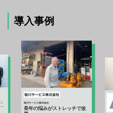
導入事例
ADAST
で改
地
プ
職場
に