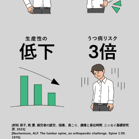
[村松 容子, 乾 愛. 就労者の疲労、頭痛、肩こり、腰痛と座位時間. ニッセイ基礎研究
所. 2023]
[Nachemson, ALF. The lumbar spine, an orthopaedic challenge. Spine 1:59.
1976]